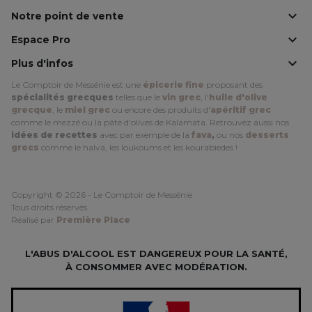

Notre point de vente

Espace Pro

Plus d'infos
Le Comptoir de Messénie est une
épicerie fine
proposant des
spécialités grecques
telles que le
vin grec
, l'
huile d'olive
grecque
, le
miel grec
ou encore des produits d'
apéritif grec
comme le mezzé ou la pâte d'olives de Kalamata. Retrouvez aussi nos
idées de recettes
avec par exemple de la
fava
,
ou nos
desserts
grecs
comme le halva, les loukoums et les kourabiedes !
Copyright © 2026 - Le Comptoir de Messénie
Tous droits réservés.
Réalisé par
Première Place
L'ABUS D'ALCOOL EST DANGEREUX POUR LA SANTÉ,
À CONSOMMER AVEC MODÉRATION.