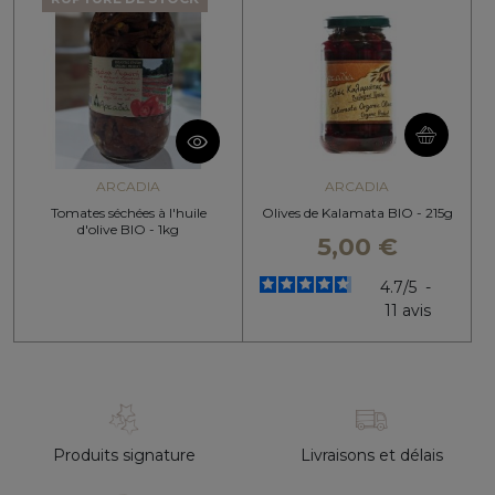
ARCADIA
ARCADIA
Tomates séchées à l'huile
Olives de Kalamata BIO - 215g
d'olive BIO - 1kg
5,00 €
4.7
/
5
-
11
avis
Produits signature
Livraisons et délais