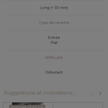
Long (+ 30 min)
Type de recette
Entrée
Plat
Difficulté
Débutant
keyboard_arrow_left
keyboard_arrow_right
Suggestions et inspirations...
Précéde
Suiv
RUPTURE DE STOCK