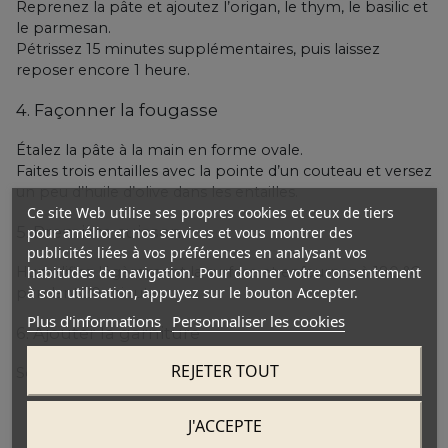
Reprenez la pâte et ajoutez l’origan, le thym, le basilic et
le parmesan.
Pétrissez 15 minutes supplémentaires, puis laissez
reposer encore 1 heure.
4. Façonner la fougasse
Étalez la pâte à la main en forme ovale.
Faites trois entailles avec la pointe d’un couteau et versez
un peu d’huile d’olive dans les entailles.
Ce site Web utilise ses propres cookies et ceux de tiers
5. Première cuisson
pour améliorer nos services et vous montrer des
publicités liées à vos préférences en analysant vos
habitudes de navigation. Pour donner votre consentement
Humidifiez légèrement la surface et enfournez à 180 °C
à son utilisation, appuyez sur le bouton Accepter.
pendant 20 minutes.
Plus d'informations
Personnaliser les cookies
6. Ajouter la garniture
REJETER TOUT
Sortez la fougasse du four et ajoutez :
les asperges,
J'ACCEPTE