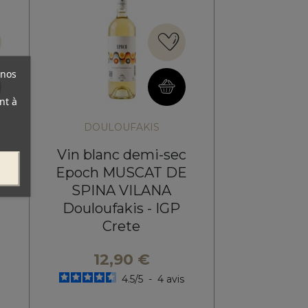
 nos
nt à
DOULOUFAKIS
Vin blanc demi-sec
Epoch MUSCAT DE
SPINA VILANA
Douloufakis - IGP
Crete
12,90 €
4.5
/
5
-
4
avis