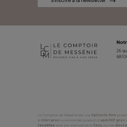
S’inscrire à la newsletter
Notr
26 qu
6810
Le Comptoir de Messénie est une
épicerie fine
propo
le
miel grec
ou encore des produits d'
apéritif grec
c
recettes
avec par exemple de la
fava
,
ou nos
desse