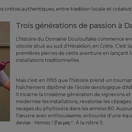
 crétois authentiques, entre tradition locale et créati
Trois générations de passion à D
L’histoire du Domaine Douloufakis commence en 1
viticole situé au sud d’Héraklion, en Crète. C’est 
premières pierres de cette aventure en lançant l
installations traditionnelles.
Mais c’est en 1993 que l’histoire prend un tournant
fraîchement diplômé de l’école œnologique d’Alb
Il incarne la troisième génération de vignerons et
modernise les installations, revalorise les cépages
ravages du phylloxéra dans les années 80. Aujourd
l’œuvre avec enthousiasme, entourée d’une éq
devise :
Yamas !
(Για μας ! : À la nôtre !).