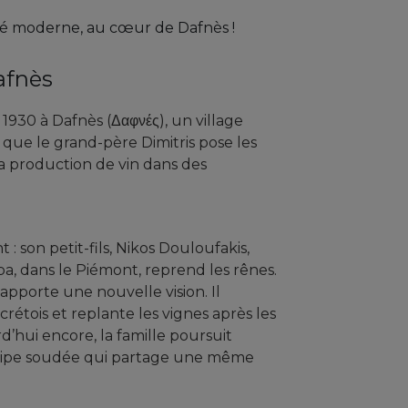
vité moderne, au cœur de Dafnès !
afnès
930 à Dafnès (Δαφνές), un village
là que le grand-père Dimitris pose les
a production de vin dans des
 : son petit-fils, Nikos Douloufakis,
a, dans le Piémont, reprend les rênes.
 apporte une nouvelle vision. Il
 crétois et replante les vignes après les
’hui encore, la famille poursuit
uipe soudée qui partage une même