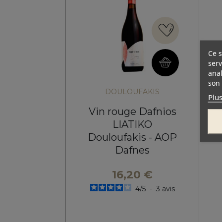
Ce s
serv
anal
son 
DOULOUFAKIS
Plus
Vin rouge Dafnios
LIATIKO
Douloufakis - AOP
Dafnes
16,20 €
4
/
5
-
3
avis