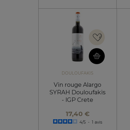
DOULOUFAKIS
Vin rouge Alargo
SYRAH Douloufakis
- IGP Crete
17,40 €
4
/
5
-
1
avis