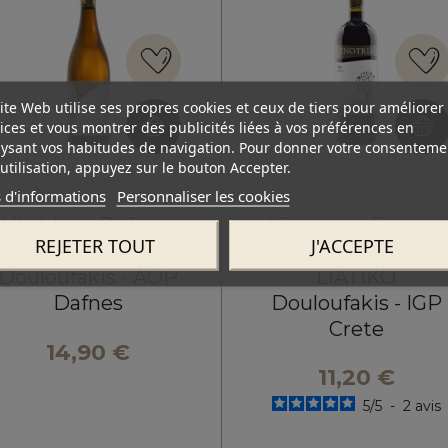
ite Web utilise ses propres cookies et ceux de tiers pour améliorer
ices et vous montrer des publicités liées à vos préférences en
ysant vos habitudes de navigation. Pour donner votre consenteme
utilisation, appuyez sur le bouton Accepter.
DOULOUFAKIS
DOULOUFAKIS
 d'informations
Personnaliser les cookies
Vin blanc Dafnios
Vin rouge Enotria
REJETER TOUT
J'ACCEPTE
VIDIANO
SYRAH KOTSIFALI
Douloufakis - AOP
LIATIKO
Dafnes
Douloufakis - IGP
Crete
14,90 €
11,20 €
5
/
5
-
2
avis