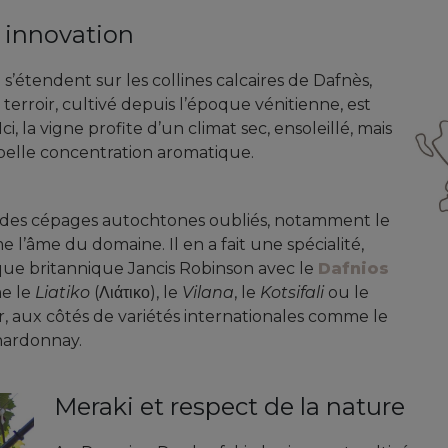
t innovation
’étendent sur les collines calcaires de Dafnès,
terroir, cultivé depuis l’époque vénitienne, est
ci, la vigne profite d’un climat sec, ensoleillé, mais
 belle concentration aromatique.
à des cépages autochtones oubliés, notamment le
e l’âme du domaine. Il en a fait une spécialité,
que britannique Jancis Robinson avec le
Dafnios
me le
Liatiko
(Λιάτικο), le
Vilana
, le
Kotsifali
ou le
r, aux côtés de variétés internationales comme le
hardonnay.
Meraki et respect de la nature