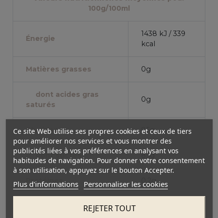
100g/100ml
1438 kJ / 339
Énergie
kcal
Matières grasses
0g
dont acides gras
0g
saturés
Glucides
85g
Ce site Web utilise ses propres cookies et ceux de tiers
pour améliorer nos services et vous montrer des
publicités liées à vos préférences en analysant vos
dont sucres
85g
habitudes de navigation. Pour donner votre consentement
à son utilisation, appuyez sur le bouton Accepter.
Protéines
0.2g
Plus d'informations
Personnaliser les cookies
Sel
0g
REJETER TOUT