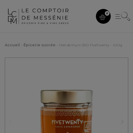
0
Accueil
Épicerie sucrée
Miel de thym BIO FiveTwenty - 420g
Précédent
Suiv