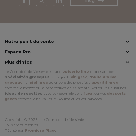
Blog
Facebook
Instagram
LinkedIn

Notre point de vente

Espace Pro

Plus d'infos
Le Comptoir de Messénie est une
épicerie fine
proposant des
spécialités grecques
telles que le
vin grec
, l'
huile d'olive
grecque
, le
miel grec
ou encore des produits d'
apéritif grec
comme le mezzé ou la pâte d'olives de Kalamata. Retrouvez aussi nos
idées de recettes
avec par exemple de la
fava
,
ou nos
desserts
grecs
comme le halva, les loukoums et les kourabiedes !
Copyright © 2026 - Le Comptoir de Messénie
Tous droits réservés.
Réalisé par
Première Place