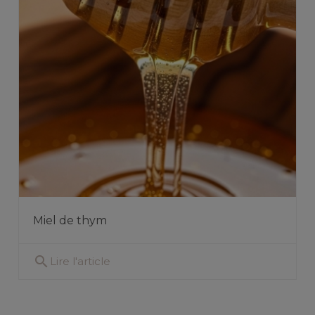
Miel de thym
search
Lire l'article