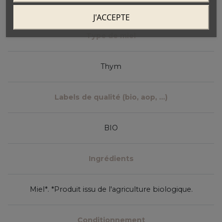
J'ACCEPTE
Type de miel
Thym
Labels de qualité (bio, aop, ...)
BIO
Ingrédients
Miel*. *Produit issu de l'agriculture biologique.
Conditionnement