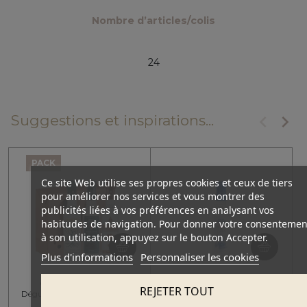
Nombre d’articles/colis
24
keyboard_arrow_left
keyboard_arrow_right
Suggestions et inspirations...
Précéde
Suiv
PACK
Ce site Web utilise ses propres cookies et ceux de tiers
pour améliorer nos services et vous montrer des
publicités liées à vos préférences en analysant vos
habitudes de navigation. Pour donner votre consentemen
à son utilisation, appuyez sur le bouton Accepter.
Plus d'informations
Personnaliser les cookies
VANTANA
Coffret cadeau - Trio
REJETER TOUT
Dégustation des Alcools Grecs
Ouzo Vantana Aenaon -
200ml