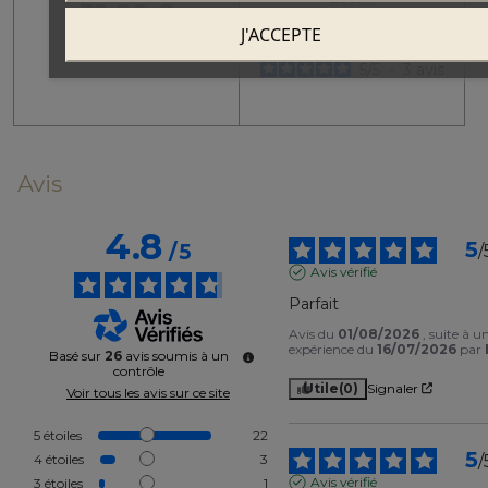
32,80 €
8,30 €
J'ACCEPTE
5
/
5
-
3
avis
Avis
4.8
5
/
5
/
Avis vérifié
Parfait
Avis du
01/08/2026
, suite à u
expérience du
16/07/2026
par
Basé sur
26
avis soumis à un
contrôle
Utile
(0)
Signaler
Voir tous les avis sur ce site
5
étoiles
22
5
/
4
étoiles
3
Avis vérifié
3
étoiles
1