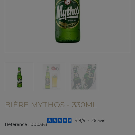
BIÈRE MYTHOS - 330ML
4.8
/
5
-
26
avis
Reference :
000383