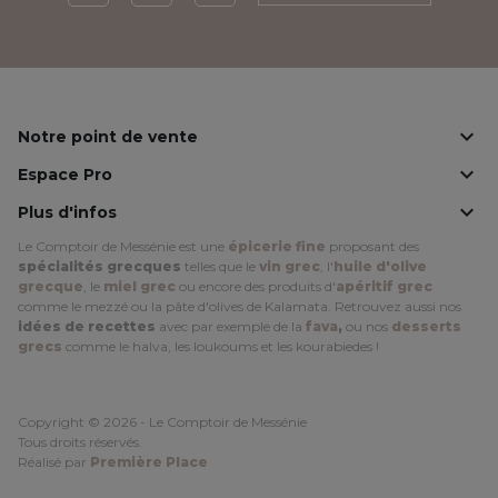
Facebook
Instagram
LinkedIn

Notre point de vente

Espace Pro

Plus d'infos
Le Comptoir de Messénie est une
épicerie fine
proposant des
spécialités grecques
telles que le
vin grec
, l'
huile d'olive
grecque
, le
miel grec
ou encore des produits d'
apéritif grec
comme le mezzé ou la pâte d'olives de Kalamata. Retrouvez aussi nos
idées de recettes
avec par exemple de la
fava
,
ou nos
desserts
grecs
comme le halva, les loukoums et les kourabiedes !
Copyright © 2026 - Le Comptoir de Messénie
Tous droits réservés.
Réalisé par
Première Place