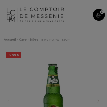
0
Accueil
Cave
Bière
Bière Mythos - 330ml
-0,99 €
Précédent
Suiv