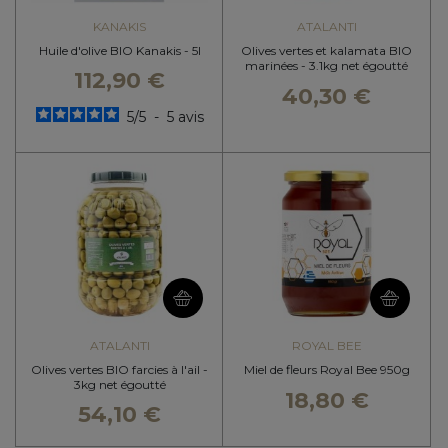
KANAKIS
ATALANTI
Huile d'olive BIO Kanakis - 5l
Olives vertes et kalamata BIO
marinées - 3.1kg net égoutté
112,90 €
40,30 €
5
/
5
-
5
avis
ATALANTI
ROYAL BEE
Olives vertes BIO farcies à l'ail -
Miel de fleurs Royal Bee 950g
3kg net égoutté
18,80 €
54,10 €