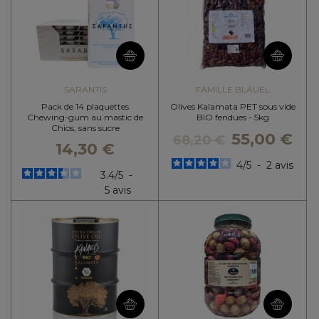
SARANTIS
FAMILLE BLÄUEL
Pack de 14 plaquettes
Olives Kalamata PET sous vide
Chewing-gum au mastic de
BIO fendues - 5kg
Chios, sans sucre
55,00 €
68,20 €
14,30 €
4
/
5
-
2
avis
3.4
/
5
-
5
avis