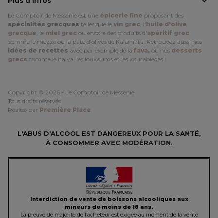

Plus d'infos
Le Comptoir de Messénie est une
épicerie fine
proposant des
spécialités grecques
telles que le
vin grec
, l'
huile d'olive
grecque
, le
miel grec
ou encore des produits d'
apéritif grec
comme le mezzé ou la pâte d'olives de Kalamata. Retrouvez aussi nos
idées de recettes
avec par exemple de la
fava
,
ou nos
desserts
grecs
comme le halva, les loukoums et les kourabiedes !
Copyright © 2026 - Le Comptoir de Messénie
Tous droits réservés.
Réalisé par
Première Place
L'ABUS D'ALCOOL EST DANGEREUX POUR LA SANTÉ,
À CONSOMMER AVEC MODÉRATION.
Interdiction de vente de boissons alcooliques aux
mineurs de moins de 18 ans.
La preuve de majorité de l’acheteur est exigée au moment de la vente