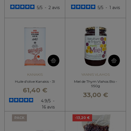
5
/
5
-
2
avis
5
/
5
-
1
avis
KANAKIS
YANNIS VLAHOS
Huile d'olive Kanakis - 3l
Miel de Thym Vlahos Bio -
950g
61,40 €
33,00 €
4.9
/
5
-
16
avis
PACK
-13,20 €