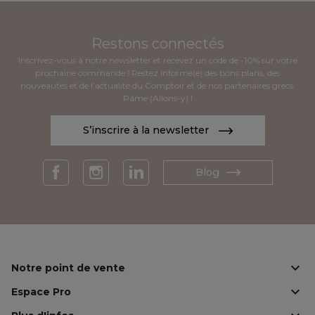
Restons connectés
Inscrivez-vous à notre newsletter et recevez un code de -10% sur votre
prochaine commande ! Restez informé(e) des bons plans, des
nouveautés et de l’actualité du Comptoir et de nos partenaires grecs.
Páme (Allons-y) !
S’inscrire à la newsletter
Blog
Facebook
Instagram
LinkedIn

Notre point de vente

Espace Pro