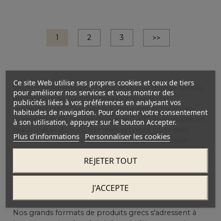
Suivant
1
2
3
>>
Ce site Web utilise ses propres cookies et ceux de tiers
Vous cuisinez souvent ? Vous êtes une grande famille,
pour améliorer nos services et vous montrer des
un amateur de gastronomie grecque ou un
publicités liées à vos préférences en analysant vos
professionnel ? Retrouvez ici tous nos produits en
habitudes de navigation. Pour donner votre consentement
grands formats : huiles d'olive de 3 à 17 litres, olives en
à son utilisation, appuyez sur le bouton Accepter.
seaux, pâtes d'olives, tomates séchées, fruits secs,
Plus d'informations
Personnaliser les cookies
loukoums... Des conditionnements pensés pour
profiter plus longtemps de vos produits préférés tout
REJETER TOUT
en bénéficiant d'un excellent rapport qualité-prix.
À qui s'adressent nos produits grecs en
J'ACCEPTE
grands formats ?
Nos grands formats de produits grecs s'adressent à