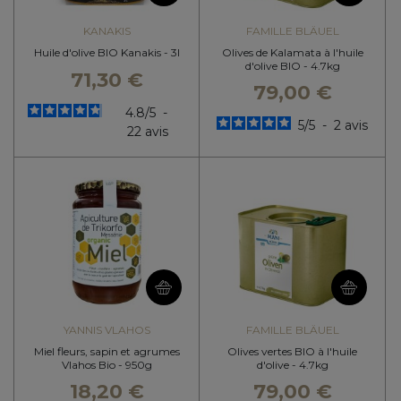
KANAKIS
FAMILLE BLÄUEL
Huile d'olive BIO Kanakis - 3l
Olives de Kalamata à l'huile
d'olive BIO - 4.7kg
71,30 €
79,00 €
4.8
/
5
-
5
/
5
-
2
avis
22
avis
YANNIS VLAHOS
FAMILLE BLÄUEL
Miel fleurs, sapin et agrumes
Olives vertes BIO à l'huile
Vlahos Bio - 950g
d'olive - 4.7kg
18,20 €
79,00 €