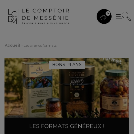
0
Accueil
Les grands formats
BONS PLANS
LES FORMATS GÉNÉREUX !