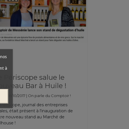
 nos
nt à
e Périscope salue le
ouveau Bar à Huile !
lié : 16/10/2017 |
On parle du Comptoir !
Périscope, journal des entreprises
ales, était présent à l'inauguration de
tre nouveau stand au Marché de
lhouse !