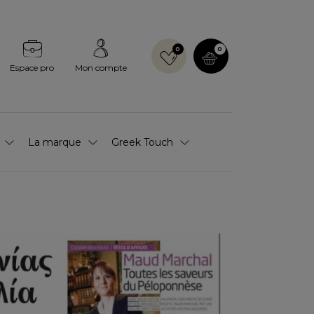
0
0
Espace pro
Mon compte
La marque
Greek Touch