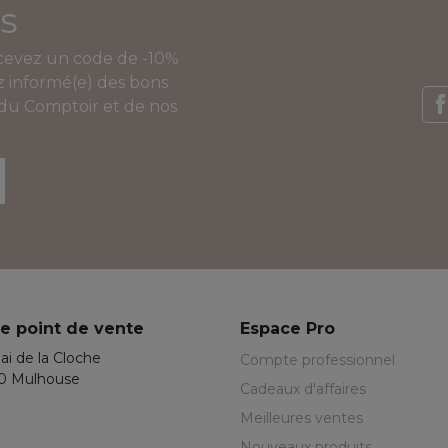
s
ecevez un code de -10%
 informé(e) des bons
 du Comptoir et de nos
F
e point de vente
Espace Pro
ai de la Cloche
Compte professionnel
0 Mulhouse
Cadeaux d'affaires
Meilleures ventes
Nouveaux produits