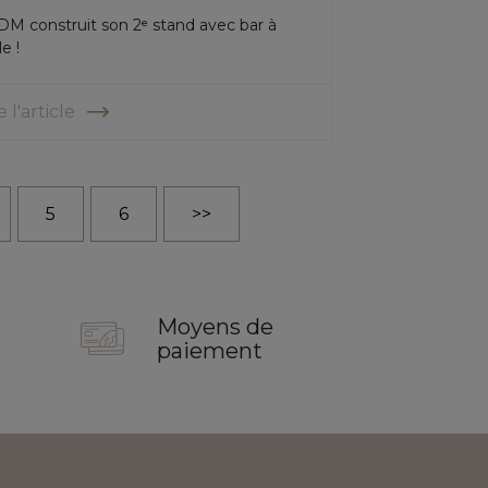
M construit son 2ᵉ stand avec bar à
le !
e l'article
5
6
>>
Moyens de
s
paiement