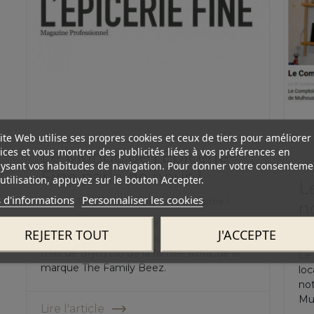
ite Web utilise ses propres cookies et ceux de tiers pour améliorer
ices et vous montrer des publicités liées à vos préférences en
Le Monde de l'Epicerie
ysant vos habitudes de navigation. Pour donner votre consenteme
Fine parle de nous !
utilisation, appuyez sur le bouton Accepter.
L
 d'informations
Personnaliser les cookies
Publié : 31/10/2017 |
On parle du Comptoir !
n
Le magazine Le Monde de l'Epicerie Fine a
REJETER TOUT
J'ACCEPTE
Pub
mis en avant l'un de nos produits phares : le
miel de thym bio de la famille Rota, de la
Le 
marque The Family Beez.
loc
no
Mu
Lire l'article