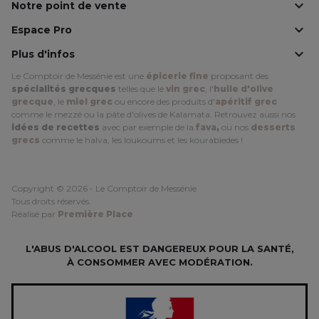

Notre point de vente

Espace Pro

Plus d'infos
Le Comptoir de Messénie est une
épicerie fine
proposant des
spécialités grecques
telles que le
vin grec
, l'
huile d'olive
grecque
, le
miel grec
ou encore des produits d'
apéritif grec
comme le mezzé ou la pâte d'olives de Kalamata. Retrouvez aussi nos
idées de recettes
avec par exemple de la
fava
,
ou nos
desserts
grecs
comme le halva, les loukoums et les kourabiedes !
Copyright © 2026 - Le Comptoir de Messénie
Tous droits réservés.
Réalisé par
Première Place
L'ABUS D'ALCOOL EST DANGEREUX POUR LA SANTÉ,
À CONSOMMER AVEC MODÉRATION.