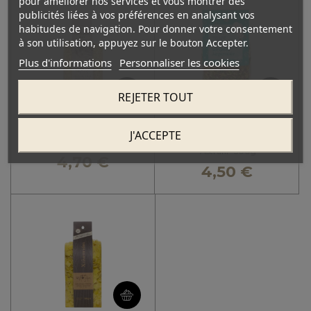
pour améliorer nos services et vous montrer des
publicités liées à vos préférences en analysant vos
habitudes de navigation. Pour donner votre consentement
à son utilisation, appuyez sur le bouton Accepter.
Plus d'informations
Personnaliser les cookies
REJETER TOUT
AGROZIMI
AGROZIMI
J'ACCEPTE
Kritharaki Bio 500g
Petites étoiles multicolores
"Astraki" 500g
4,70 €
4,50 €