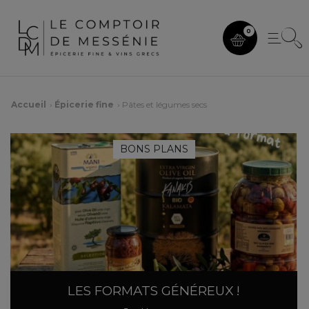
0
Accueil
Épicerie fine
Pâtes et légumes secs
BONS PLANS
LES FORMATS GÉNÉREUX !