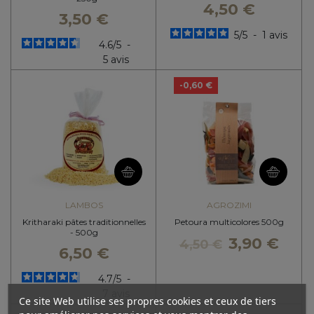
4,50 €
3,50 €
5
/
5
-
1
avis
4.6
/
5
-
5
avis
-0,60 €
LAMBOS
AGROZIMI
Kritharaki pâtes traditionnelles
Petoura multicolores 500g
- 500g
3,90 €
4,50 €
6,50 €
4.7
/
5
-
7
avis
Ce site Web utilise ses propres cookies et ceux de tiers