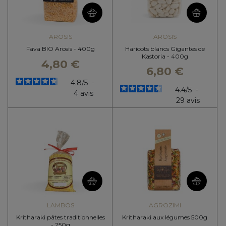
AROSIS
AROSIS
Fava BIO Arosis - 400g
Haricots blancs Gigantes de
Kastoria - 400g
4,80 €
6,80 €
4.8
/
5
-
4.4
/
5
-
4
avis
29
avis
LAMBOS
AGROZIMI
Kritharaki pâtes traditionnelles
Kritharaki aux légumes 500g
- 250g