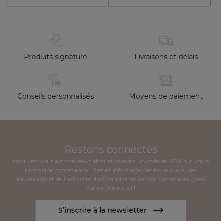
Produits signature
Livraisons et délais
Conseils personnalisés
Moyens de paiement
Restons connectés
Inscrivez-vous à notre newsletter et recevez un code de -10% sur votre
prochaine commande ! Restez informé(e) des bons plans, des
nouveautés et de l’actualité du Comptoir et de nos partenaires grecs.
Páme (Allons-y) !
S’inscrire à la newsletter