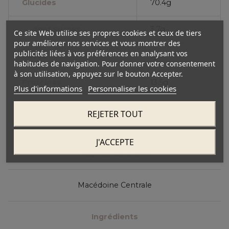
Glucides
70.4g
dont sucres
3.7g
Ce site Web utilise ses propres cookies et ceux de tiers
pour améliorer nos services et vous montrer des
publicités liées à vos préférences en analysant vos
Fibres
1g
habitudes de navigation. Pour donner votre consentement
à son utilisation, appuyez sur le bouton Accepter.
Protéines
13.5g
Plus d'informations
Personnaliser les cookies
Sel
0.1g
REJETER TOUT
J'ACCEPTE
Régions de Grèce
Macédoine Centrale
Ingrédients