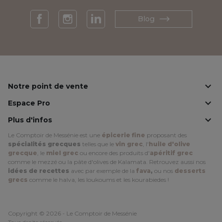
Blog
Facebook
Instagram
LinkedIn

Notre point de vente

Espace Pro

Plus d'infos
Le Comptoir de Messénie est une
épicerie fine
proposant des
spécialités grecques
telles que le
vin grec
, l'
huile d'olive
grecque
, le
miel grec
ou encore des produits d'
apéritif grec
comme le mezzé ou la pâte d'olives de Kalamata. Retrouvez aussi nos
idées de recettes
avec par exemple de la
fava
,
ou nos
desserts
grecs
comme le halva, les loukoums et les kourabiedes !
Copyright © 2026 - Le Comptoir de Messénie