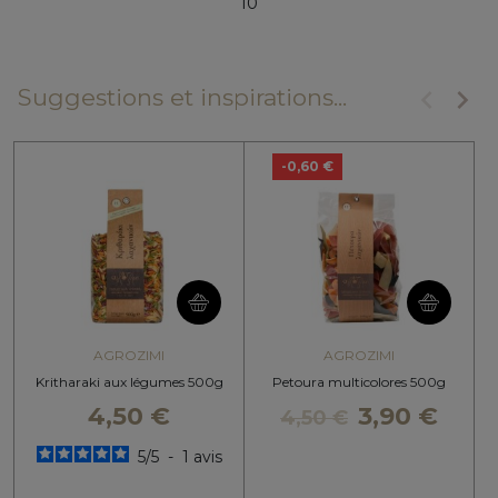
10
keyboard_arrow_left
keyboard_arrow_right
Suggestions et inspirations...
Précéde
Suiv
-0,60 €
AGROZIMI
AGROZIMI
Kritharaki aux légumes 500g
Petoura multicolores 500g
4,50 €
3,90 €
4,50 €
5
/
5
-
1
avis