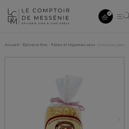
0
Accueil
Épicerie fine
Pâtes et légumes secs
Kritharaki pâtes tr
Précédent
Suiv