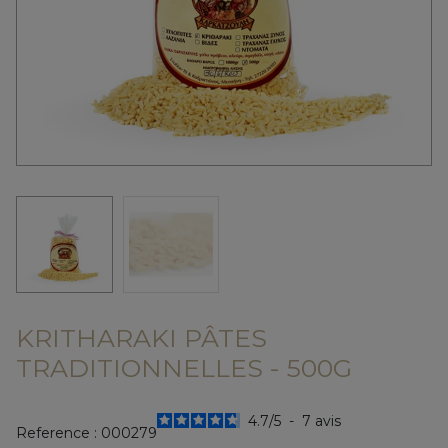
KRITHARAKI PÂTES
TRADITIONNELLES - 500G
4.7
/
5
-
7
avis
Reference :
000279