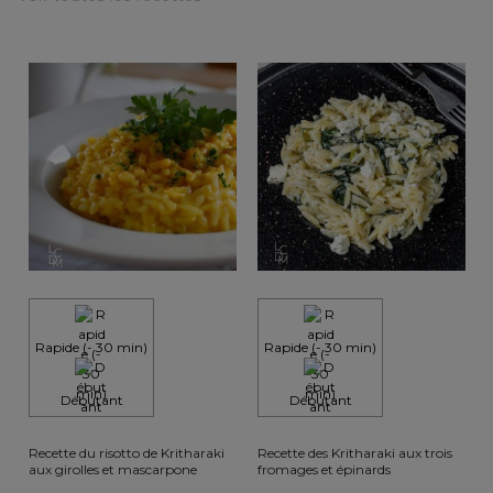
Rapide (- 30 min)
Rapide (- 30 min)
Débutant
Débutant
Recette du risotto de Kritharaki
Recette des Kritharaki aux trois
R
aux girolles et mascarpone
fromages et épinards
a