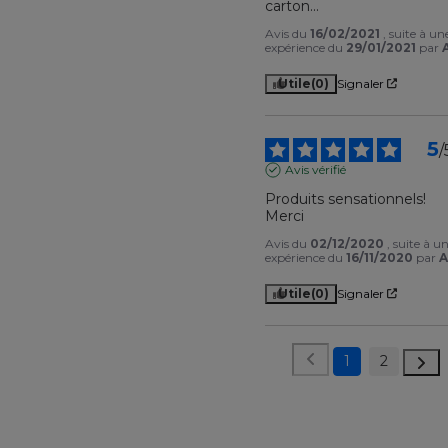
carton...
Avis du
16/02/2021
, suite à un
expérience du
29/01/2021
par
Utile
(0)
Signaler
5
/
Avis vérifié
Produits sensationnels! 
Merci
Avis du
02/12/2020
, suite à u
expérience du
16/11/2020
par
A
Utile
(0)
Signaler
1
2