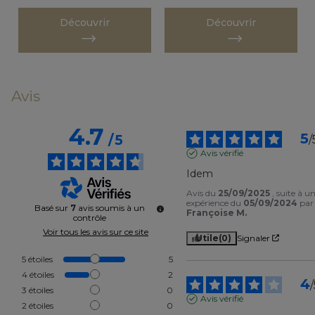
Découvrir
Découvrir
Avis
4.7
5
/
5
/
Avis vérifié
Idem
Avis du
25/09/2025
, suite à u
expérience du
05/09/2024
par
Basé sur
7
avis soumis à un
Françoise M.
contrôle
Voir tous les avis sur ce site
Utile
(0)
Signaler
5
étoiles
5
4
étoiles
2
4
/
3
étoiles
0
Avis vérifié
2
étoiles
0