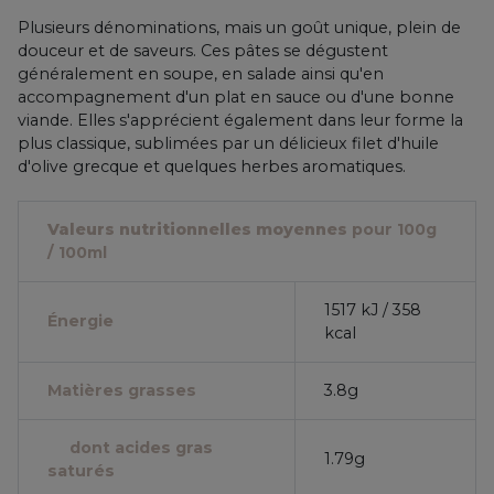
Plusieurs dénominations, mais un goût unique, plein de
douceur et de saveurs. Ces pâtes se dégustent
généralement en soupe, en salade ainsi qu'en
accompagnement d'un plat en sauce ou d'une bonne
viande. Elles s'apprécient également dans leur forme la
plus classique, sublimées par un délicieux filet d'huile
d'olive grecque et quelques herbes aromatiques.
Valeurs nutritionnelles moyennes
pour 100g
/ 100ml
1517 kJ / 358
Énergie
kcal
Matières grasses
3.8g
dont acides gras
1.79g
saturés