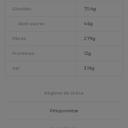
Glucides
70.4g
dont sucres
4.6g
Fibres
2.79g
Protéines
12g
Sel
3.19g
Régions de Grèce
Péloponnèse