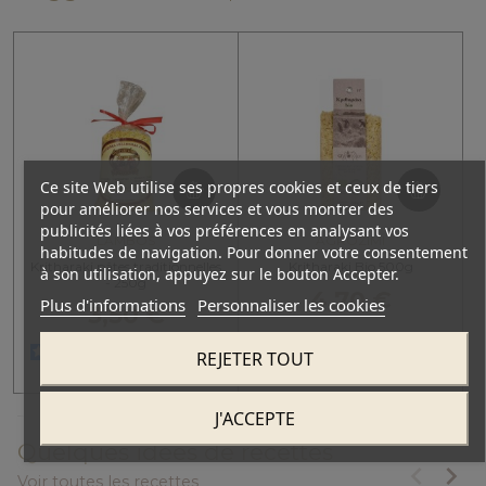
Précéde
Suiv
Ce site Web utilise ses propres cookies et ceux de tiers
pour améliorer nos services et vous montrer des
publicités liées à vos préférences en analysant vos
LAMBOS
AGROZIMI
habitudes de navigation. Pour donner votre consentement
Kritharaki pâtes traditionnelles
Kritharaki Bio 500g
à son utilisation, appuyez sur le bouton Accepter.
- 250g
4,70 €
Plus d'informations
Personnaliser les cookies
3,50 €
4.6
/
5
-
REJETER TOUT
5
avis
J'ACCEPTE
Quelques idées de recettes
keyboard_arrow_left
keyboard_arrow_right
Voir toutes les recettes
Précéde
Suiv