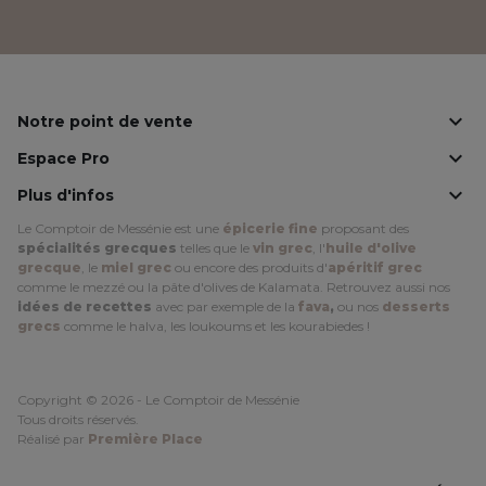
Facebook
Instagram
LinkedIn

Notre point de vente

Espace Pro

Plus d'infos
Le Comptoir de Messénie est une
épicerie fine
proposant des
spécialités grecques
telles que le
vin grec
, l'
huile d'olive
grecque
, le
miel grec
ou encore des produits d'
apéritif grec
comme le mezzé ou la pâte d'olives de Kalamata. Retrouvez aussi nos
idées de recettes
avec par exemple de la
fava
,
ou nos
desserts
grecs
comme le halva, les loukoums et les kourabiedes !
Copyright © 2026 - Le Comptoir de Messénie
Tous droits réservés.
Réalisé par
Première Place