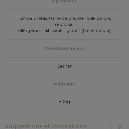
Ingrédients
Lait de brebis, farine de blé, semoule de blé,
œufs, sel.
Allergènes : lait ; œufs ; gluten (farine de blé).
Conditionnement
Sachet
Poids Net.
500g
keyboard_arrow_left
keyboard_arrow_right
Suggestions et inspirations...