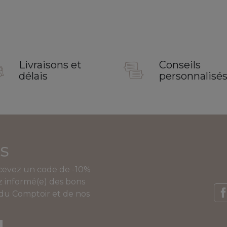
Livraisons et
Conseils
délais
personnalisé
s
ecevez un code de -10%
 informé(e) des bons
 du Comptoir et de nos
F