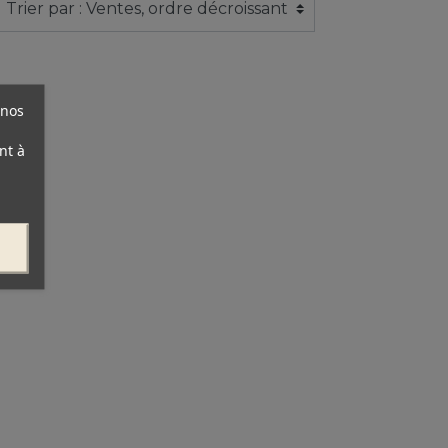
 nos
nt à