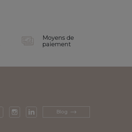
Moyens de
s
paiement
Blog
acebook
Instagram
LinkedIn