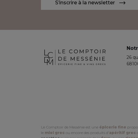
S’inscrire à la newsletter
Notr
26 qu
6810
Le Comptoir de Messénie est une
épicerie fine
propo
le
miel grec
ou encore des produits d'
apéritif grec
c