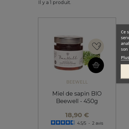
Il y a 1 produit.
Ce s
serv
anal
son 
Plus
BEEWELL
Miel de sapin BIO
Beewell - 450g
18,90 €
4.5
/
5
-
2
avis