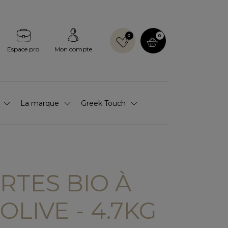
0
0
Espace pro
Mon compte
La marque
Greek Touch
RTES BIO À
'OLIVE - 4.7KG