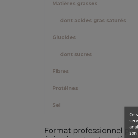
Matières grasses
dont acides gras saturés
Glucides
dont sucres
Fibres
Protéines
Sel
Ce s
serv
anal
Format professionnel pour
son 