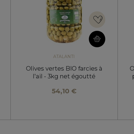
ATALANTI
Olives vertes BIO farcies à
O
l'ail - 3kg net égoutté
54,10 €