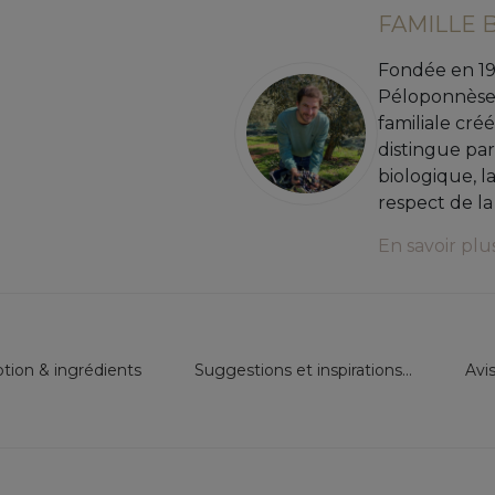
FAMILLE 
Fondée en 19
Péloponnèse,
familiale créé
distingue pa
biologique, la
respect de la
En savoir plu
ption & ingrédients
Suggestions et inspirations...
Avi