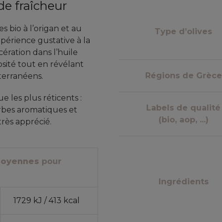
de fraîcheur
s bio à l’origan et au
Type d’olives
périence gustative à la
cération dans l’huile
osité tout en révélant
Régions de Grèce
terranéens.
e les plus réticents :
Labels de qualité
erbes aromatiques et
(bio, aop, ...)
rès apprécié.
 moyennes
pour
Ingrédients
1729 kJ / 413 kcal