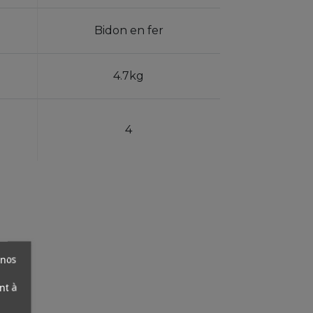
Bidon en fer
4.7kg
4
 nos
nt à