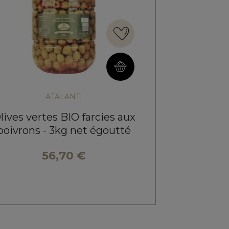
ATALANTI
lives vertes BIO farcies aux
Olives de
poivrons - 3kg net égoutté
B
56,70 €