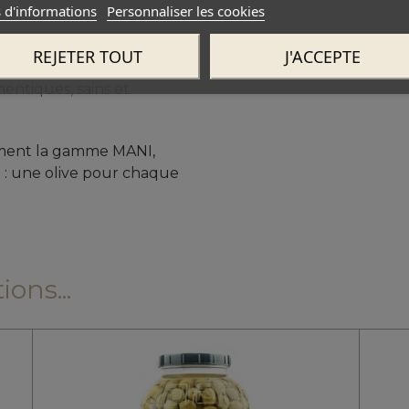
 d'informations
Personnaliser les cookies
tallique, est idéal pour
REJETER TOUT
J'ACCEPTE
urs et restaurants qui
entiques, sains et
tement la gamme MANI,
 : une olive pour chaque
ons...