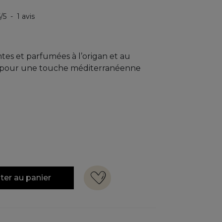
5
/
5
-
1
avis
tes et parfumées à l’origan et au
ac pour une touche méditerranéenne
ter au panier