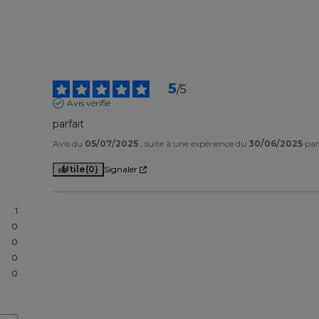
5
/
5
Avis vérifié
parfait
Avis du
05/07/2025
, suite à une expérience du
30/06/2025
pa
Utile
(0)
Signaler
1
0
0
0
0