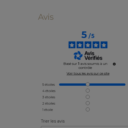
Avis
5
/
5
Basé sur
1
avis soumis à un
contrôle
Voir tous les avis sur ce site
5
étoiles
4
étoiles
3
étoiles
2
étoiles
1
étoile
Trier les avis