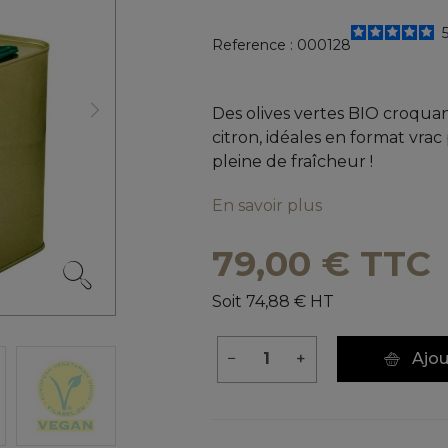
Reference :
000128
Des olives vertes BIO croquan
Suivant
citron, idéales en format vr
pleine de fraîcheur !
En savoir plus
79,00 € TTC
Soit 74,88 € HT
−
+
Ajou