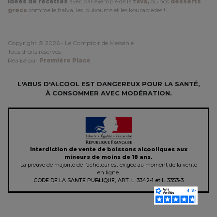
idées de recettes
avec par exemple de la
fava
,
ou nos
desserts
grecs
comme le halva, les loukoums et les kourabiedes !
Copyright © 2026 - Le Comptoir de Messénie
Tous droits réservés.
Réalisé par
Première Place
L'ABUS D'ALCOOL EST DANGEREUX POUR LA SANTÉ,
À CONSOMMER AVEC MODÉRATION.
Interdiction de vente de boissons alcooliques aux
mineurs de moins de 18 ans.
La preuve de majorité de l’acheteur est exigée au moment de la vente
en ligne.
CODE DE LA SANTE PUBLIQUE, ART. L. 3342-1 et L. 3353-3