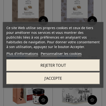
Ce site Web utilise ses propres cookies et ceux de tiers
pour améliorer nos services et vous montrer des
PETITS GRECS
PETITS GRECS
publicités liées à vos préférences en analysant vos
Kourabiedes amandes et café -
Kourabiedes pistaches et anis -
180g
180g
habitudes de navigation. Pour donner votre consentement
à son utilisation, appuyez sur le bouton Accepter.
7,50 €
8,50 €
Plus d'informations
Personnaliser les cookies
4.5
/
5
-
5
/
5
-
5
avis
4
avis
REJETER TOUT
PACK
J'ACCEPTE