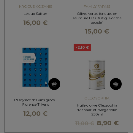
KROCUS KOZANIS
FAMILY FARMS
Le duo Safran
Olives vertes fendues en
saumure BIO 800g "For the
16,00 €
people"
15,00 €
-2,10 €
OLEOSOPHIA
L'Odyssée des vins grecs -
Florence Tilkens
Huile d'olive Oleosophia
"Manaki" et "Megaritiki"
12,00 €
250ml
8,90 €
11,00 €