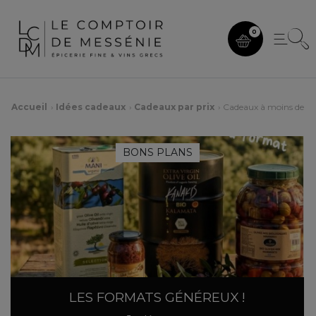
0
Accueil
Idées cadeaux
Cadeaux par prix
Cadeaux à moins de 15
BONS PLANS
LES FORMATS GÉNÉREUX !