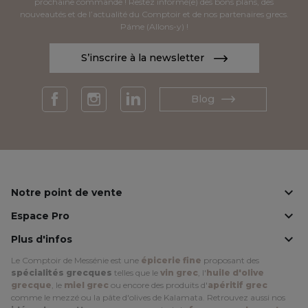
prochaine commande ! Restez informé(e) des bons plans, des
nouveautés et de l’actualité du Comptoir et de nos partenaires grecs.
Páme (Allons-y) !
S’inscrire à la newsletter
Blog
Facebook
Instagram
LinkedIn

Notre point de vente

Espace Pro

Plus d'infos
Le Comptoir de Messénie est une
épicerie fine
proposant des
spécialités grecques
telles que le
vin grec
, l'
huile d'olive
grecque
, le
miel grec
ou encore des produits d'
apéritif grec
comme le mezzé ou la pâte d'olives de Kalamata. Retrouvez aussi nos