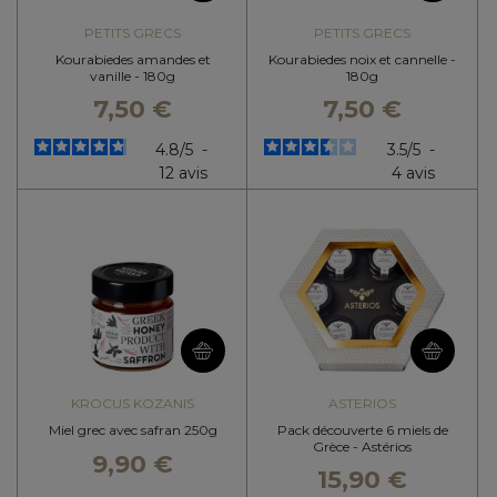
PETITS GRECS
PETITS GRECS
Kourabiedes amandes et
Kourabiedes noix et cannelle -
vanille - 180g
180g
7,50 €
7,50 €
4.8
/
5
-
3.5
/
5
-
12
avis
4
avis
KROCUS KOZANIS
ASTERIOS
Miel grec avec safran 250g
Pack découverte 6 miels de
Grèce - Astérios
9,90 €
15,90 €