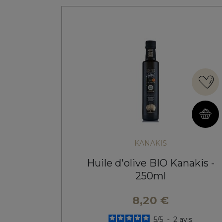
KANAKIS
Huile d'olive BIO Kanakis -
250ml
8,20 €
5
/
5
-
2
avis