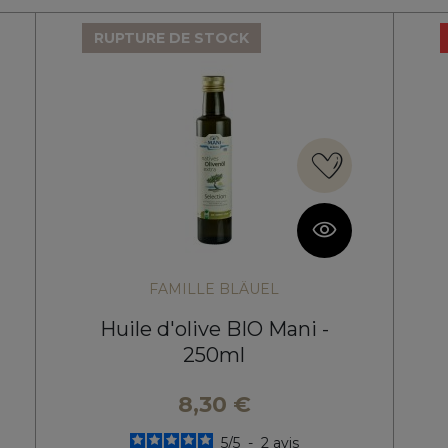
RUPTURE DE STOCK
FAMILLE BLÄUEL
Huile d'olive BIO Mani -
250ml
8,30 €
5
/
5
-
2
avis