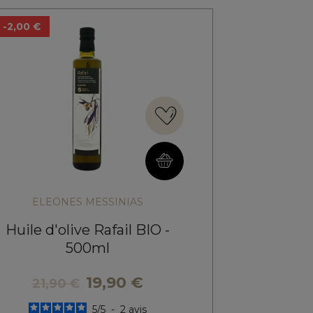
-2,00 €
ELEONES MESSINIAS
Huile d'olive Rafail BIO -
Huile d'o
500ml
AOP Koly
19,90 €
21,90 €
5
/
5
-
2
avis