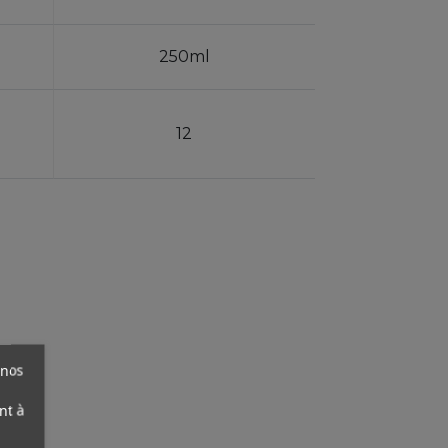
250ml
12
 nos
nt à