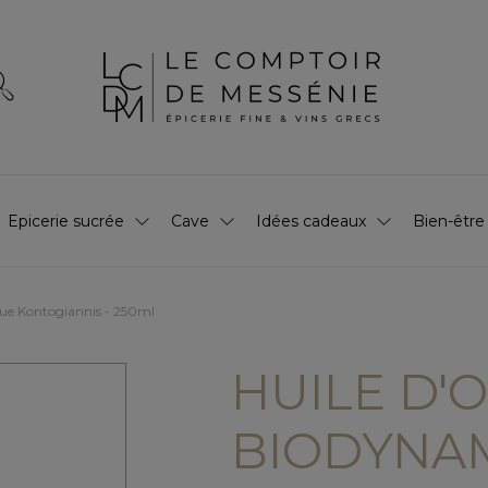
Epicerie sucrée
Cave
Idées cadeaux
Bien-être
que Kontogiannis - 250ml
HUILE D'O
BIODYNA