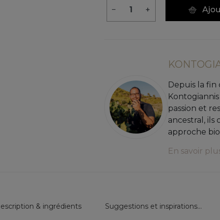
−
+
Ajou
KONTOGIA
Depuis la fin
Kontogiannis 
passion et res
ancestral, il
approche bio
En savoir plu
escription & ingrédients
Suggestions et inspirations...