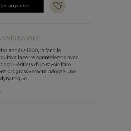
ter au panier
NNIS FAMILY
 des années 1800, la famille
cultive la terre corinthienne avec
pect. Héritiers d’un savoir-faire
s ont progressivement adopté une
dynamique...
s