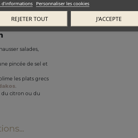
 d'informations
Personnaliser les cookies
REJETER TOUT
J'ACCEPTE
n
hausser salades,
une pincée de sel et
lime les plats grecs
dakos
.
c du citron ou du
ons...