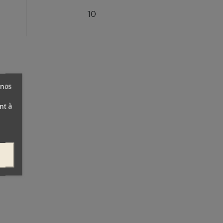
10
 nos
nt à