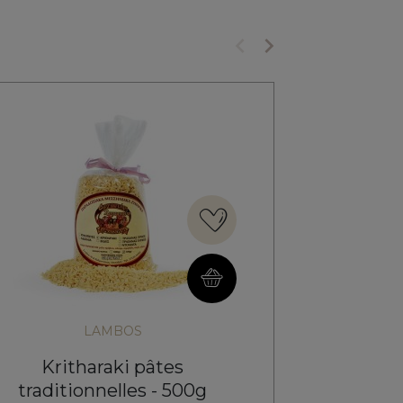
keyboard_arrow_left
keyboard_arrow_right
Précédent
Suivant
LAMBOS
Kritharaki pâtes
Krit
traditionnelles - 500g
traditi