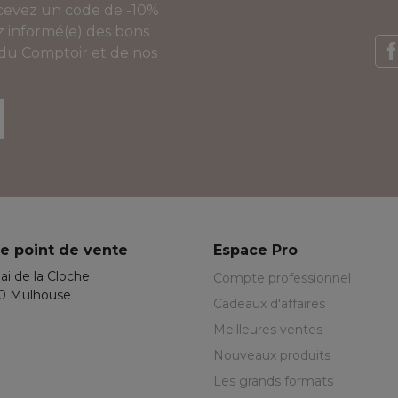
ecevez un code de -10%
 informé(e) des bons
 du Comptoir et de nos
F
e point de vente
Espace Pro
ai de la Cloche
Compte professionnel
0 Mulhouse
Cadeaux d'affaires
Meilleures ventes
Nouveaux produits
Les grands formats