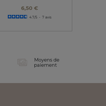
6,50 €
4.7
/
5
-
7
avis
Moyens de
s
paiement