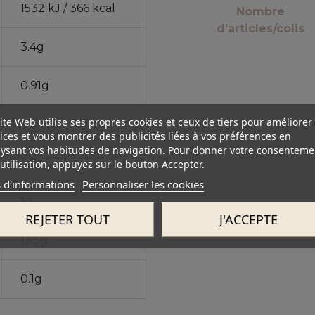
1532 kJ / 366 kcal
Nombre
d’articles/colis
3.4g
0.91g
ite Web utilise ses propres cookies et ceux de tiers pour améliorer
70.4g
ices et vous montrer des publicités liées à vos préférences en
ysant vos habitudes de navigation. Pour donner votre consenteme
3.7g
utilisation, appuyez sur le bouton Accepter.
 d'informations
Personnaliser les cookies
1g
REJETER TOUT
J'ACCEPTE
13.5g
0.1g