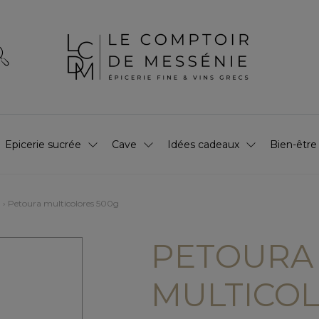
Epicerie sucrée
Cave
Idées cadeaux
Bien-être
Petoura multicolores 500g
PETOURA
MULTICOL