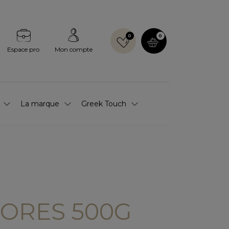
0
0
Espace pro
Mon compte
La marque
Greek Touch
ORES 500G