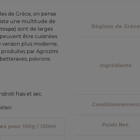
les de Grèce, on pense
xiste une multitude de
Régions de Grèce
τουρα) sont de larges
s peuvent être cuisinées
 version plus moderne,
 produites par Agrozimi
 betteraves, poivrons
Ingrédients
roit frais et sec.
Conditionnement
éleri.
Poids Net.
nes
pour 100g / 100ml