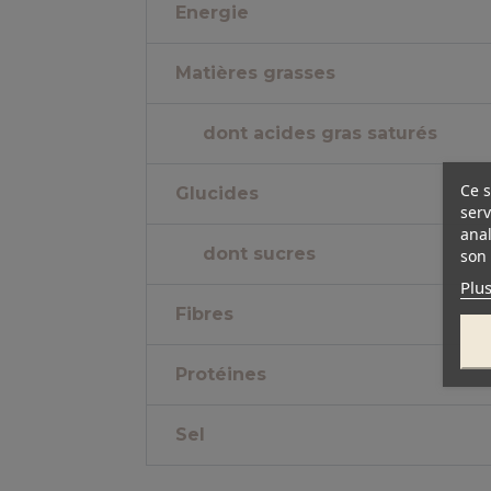
Energie
Matières grasses
dont acides gras saturés
Ce s
Glucides
serv
anal
dont sucres
son 
Plus
Fibres
Protéines
Sel