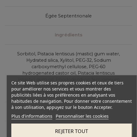
Égée Septentrionale
Ingrédients
Sorbitol, Pistacia lentiscus (mastic) gum water,
Hydrated silica, Xylitol, PEG-32, Sodium
carboxymethyl cellulose, PEG-60
hydrogenated castor oil, Pistacia lentiscus
(mastic) gum oil, Rhododendron ferrugineum
Ce site Web utilise ses propres cookies et ceux de tiers
leaf cell culture extract, Glycerin, Sodium
pour améliorer nos services et vous montrer des
lauroyl sarcosinate, Sodium benzoate.
publicités liées à vos préférences en analysant vos
habitudes de navigation. Pour donner votre consentement
à son utilisation, appuyez sur le bouton Accepter.
Conditionnement
Plus d'informations
Personnaliser les cookies
Boîte en carton
REJETER TOUT