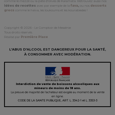
comme le mezzé ou la pâte d'olives de Kalamata. Retrouvez aussi nos
idées de recettes
avec par exemple de la
fava
,
ou nos
desserts
grecs
comme le halva, les loukoums et les kourabiedes !
Copyright © 2026 - Le Comptoir de Messénie
Tous droits réservés.
Réalisé par
Première Place
L'ABUS D'ALCOOL EST DANGEREUX POUR LA SANTÉ,
À CONSOMMER AVEC MODÉRATION.
Interdiction de vente de boissons alcooliques aux
mineurs de moins de 18 ans.
La preuve de majorité de l’acheteur est exigée au moment de la vente
en ligne.
CODE DE LA SANTE PUBLIQUE, ART. L. 3342-1 et L. 3353-3