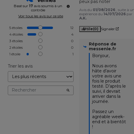
peux pas noter
Basé sur
17
avis soumis à un
Avis du
01/08/2026
, suite à u
contrôle
expérience du
14/07/2026
par
Voir tous les avis sur ce site
A.K.
5
étoiles
12
Utile
(0)
Signaler
4
étoiles
4
3
étoiles
0
Réponse de
2
étoiles
0
messenie.fr
1
étoile
1
Bonjour,

Nous avons 
Trier les avis
hâte d’avoir 
votre avis une 
fois le produit 
testé. D’après le 
suivi, il devrait 
arriver dans la 
journée.

Passez un 
agréable week-
end et à bientôt 
!
