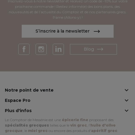
Inscrivez-vous à notre newsletter et recevez un code de -10% sur votre
prochaine commande ! Restez informé(e) des bons plans, des
nouveautés et de l’actualité du Comptoir et de nos partenaires grecs.
Páme (Allons-y) !
S’inscrire à la newsletter
Blog
Facebook
Instagram
LinkedIn

Notre point de vente

Espace Pro

Plus d'infos
Le Comptoir de Messénie est une
épicerie fine
proposant des
spécialités grecques
telles que le
vin grec
, l'
huile d'olive
grecque
, le
miel grec
ou encore des produits d'
apéritif grec