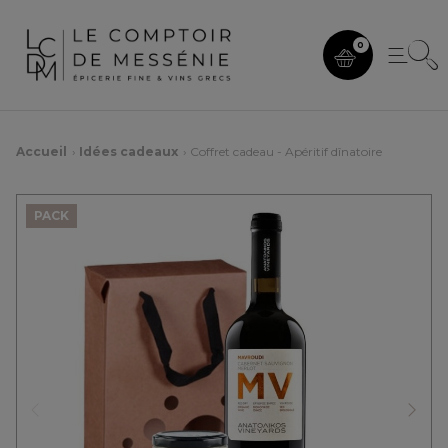
0
Accueil
Idées cadeaux
Coffret cadeau - Apéritif dînatoire
PACK
Précédent
Suiv