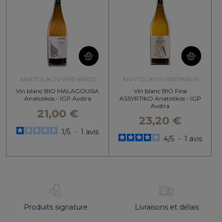
ANATOLIKOS VINEYARDS
ANATOLIKOS VINEYARDS
Vin blanc BIO MALAGOUSIA
Vin blanc BIO Fine
Anatolikos - IGP Avdira
ASSYRTIKO Anatolikos - IGP
Avdira
21,00 €
23,20 €
1
/
5
-
1
avis
4
/
5
-
1
avis
Produits signature
Livraisons et délais