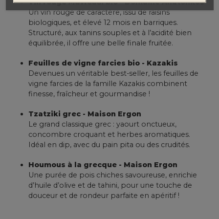
Vin rouge
Mavroudi
bio - Domaine Anatolikos
Un vin rouge de caractère, issu de raisins
biologiques, et élevé 12 mois en barriques.
Structuré, aux tanins souples et à l’acidité bien
équilibrée, il offre une belle finale fruitée.
Feuilles de vigne farcies bio - Kazakis
Devenues un véritable best-seller, les feuilles de
vigne farcies de la famille Kazakis combinent
finesse, fraîcheur et gourmandise !
Tzatziki grec - Maison Ergon
Le grand classique grec : yaourt onctueux,
concombre croquant et herbes aromatiques.
Idéal en dip, avec du pain pita ou des crudités.
Houmous à la grecque - Maison Ergon
Une purée de pois chiches savoureuse, enrichie
d’huile d’olive et de tahini, pour une touche de
douceur et de rondeur parfaite en apéritif !