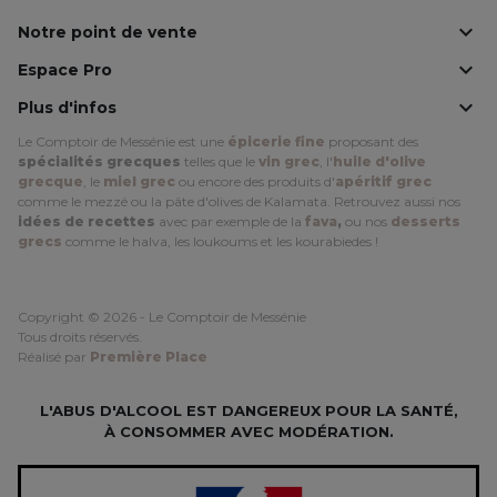

Notre point de vente

Espace Pro

Plus d'infos
Le Comptoir de Messénie est une
épicerie fine
proposant des
spécialités grecques
telles que le
vin grec
, l'
huile d'olive
grecque
, le
miel grec
ou encore des produits d'
apéritif grec
comme le mezzé ou la pâte d'olives de Kalamata. Retrouvez aussi nos
idées de recettes
avec par exemple de la
fava
,
ou nos
desserts
grecs
comme le halva, les loukoums et les kourabiedes !
Copyright © 2026 - Le Comptoir de Messénie
Tous droits réservés.
Réalisé par
Première Place
L'ABUS D'ALCOOL EST DANGEREUX POUR LA SANTÉ,
À CONSOMMER AVEC MODÉRATION.