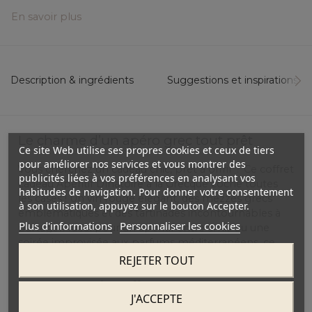
En savoir plus
Description & ingrédients
Suggestions et inspirations...
Le charme d’un apéro grec tout prêt
Ce site Web utilise ses propres cookies et ceux de tiers
pour améliorer nos services et vous montrer des
Vous cherchez un cadeau chic, prêt à offrir ? Ce coffret
publicités liées à vos préférences en analysant vos
cadeau Apéritif Dînatoire à la Grecque coche toutes
habitudes de navigation. Pour donner votre consentement
les cases ! Un vin rouge élégant, des mezzés grecs
à son utilisation, appuyez sur le bouton Accepter.
emblématiques et des tartinades incontournables à
Plus d'informations
Personnaliser les cookies
partager. Idéal pour un apéritif entre amis ou une
soirée improvisée aux parfums méditerranéens, ce
coffret associe authenticité et convivialité !
REJETER TOUT
Le contenu du coffret
J'ACCEPTE