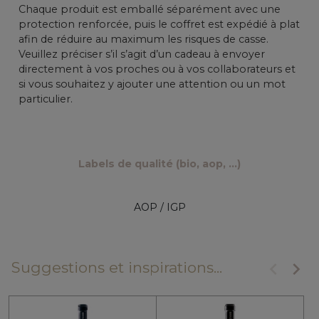
Chaque produit est emballé séparément avec une
protection renforcée, puis le coffret est expédié à plat
afin de réduire au maximum les risques de casse.
Veuillez préciser s’il s’agit d’un cadeau à envoyer
directement à vos proches ou à vos collaborateurs et
si vous souhaitez y ajouter une attention ou un mot
particulier.
Labels de qualité (bio, aop, ...)
AOP / IGP
keyboard_arrow_left
keyboard_arrow_right
Suggestions et inspirations...
Précéde
Suiv