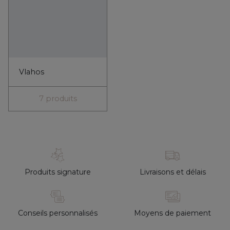
Conseils personnalisés
Moyens de paiement
Restons connectés
Inscrivez-vous à notre newsletter et recevez un code de -10% sur votre
prochaine commande ! Restez informé(e) des bons plans, des
nouveautés et de l’actualité du Comptoir et de nos partenaires grecs.
Páme (Allons-y) !
S’inscrire à la newsletter
Blog
Facebook
Instagram
LinkedIn