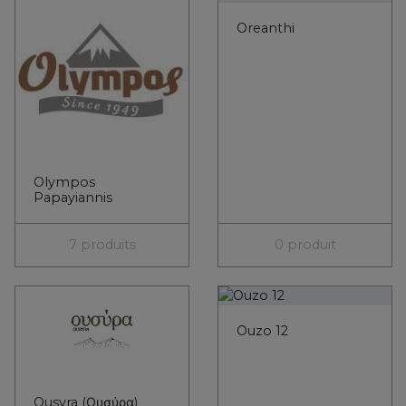
Ousyra (Ουσύρα)
3 produits
0 produit
Papadimitriou
Paterianakis
2 produits
4 produits