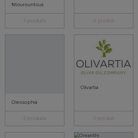
Oreanthi
Olympos
Papayiannis
7 produits
0 produit
Ouzo 12