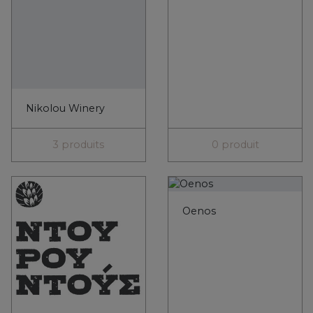
Ntourountous
3 produits
0 produit
Oleosophia
Olivartia
2 produits
0 produit