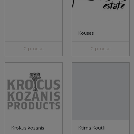
Krokus kozanis
Ktima Koutli
13 produits
2 produits