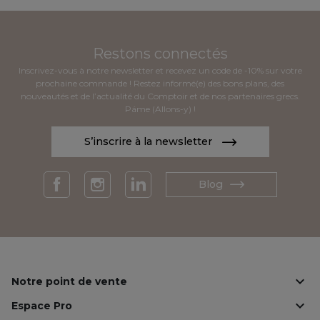

Notre point de vente

Espace Pro

Plus d'infos
Le Comptoir de Messénie est une
épicerie fine
proposant des
spécialités grecques
telles que le
vin grec
, l'
huile d'olive
grecque
, le
miel grec
ou encore des produits d'
apéritif grec
comme le mezzé ou la pâte d'olives de Kalamata. Retrouvez aussi nos
idées de recettes
avec par exemple de la
fava
,
ou nos
desserts
grecs
comme le halva, les loukoums et les kourabiedes !
Copyright © 2026 - Le Comptoir de Messénie
Tous droits réservés.
Réalisé par
Première Place
L'ABUS D'ALCOOL EST DANGEREUX POUR LA SANTÉ,
À CONSOMMER AVEC MODÉRATION.