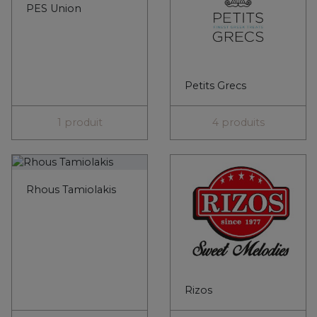
Rizos
0 produit
1 produit
Sarantis
Royal Bee
3 produits
7 produits