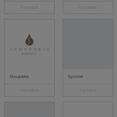
Theodorakakos
Think Green
3 produits
6 produits
Vaeni Naoussa