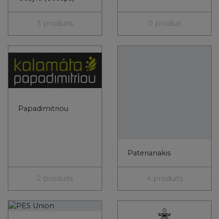
PES Union
Petits Grecs
1 produit
4 produits
Rhous Tamiolakis