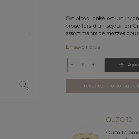
Cet alcool anisé est un inco
croisé lors d'un séjour en G
assortiments de mezzes pour 
Suivant
En savoir plus
−
+
Ajou
Prévenez-moi lorsque le
OUZO 12
Ouzo 12, prod