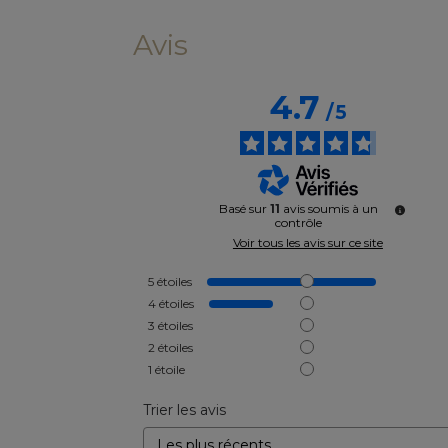
Avis
4.7
/
5
Basé sur
11
avis soumis à un
contrôle
Voir tous les avis sur ce site
5
étoiles
4
étoiles
3
étoiles
2
étoiles
1
étoile
Trier les avis