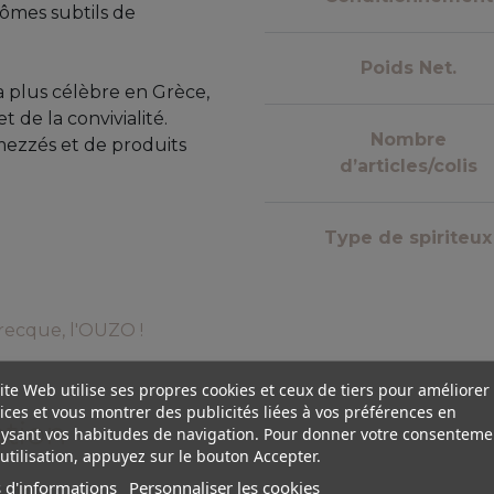
rômes subtils de
Poids Net.
 plus célèbre en Grèce,
t de la convivialité.
Nombre
ezzés et de produits
d’articles/colis
Type de spiriteux
grecque, l'OUZO !
ite Web utilise ses propres cookies et ceux de tiers pour améliorer
ices et vous montrer des publicités liées à vos préférences en
ation
ysant vos habitudes de navigation. Pour donner votre consenteme
utilisation, appuyez sur le bouton Accepter.
 d'informations
Personnaliser les cookies