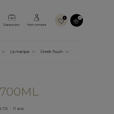
0
0
Espace pro
Mon compte
La marque
Greek Touch
 700ML
4.7
/
5
-
11
avis