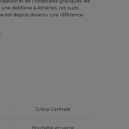
 tradition et de l’hospitalité grecques. Né
une distillerie à Athènes, cet ouzo
e est depuis devenu une référence
s
Grèce Centrale
Bouteille en verre