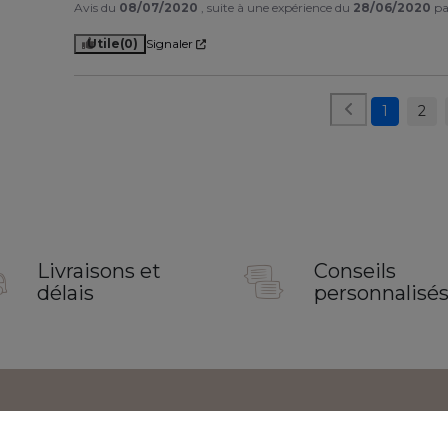
Avis du
08/07/2020
, suite à une expérience du
28/06/2020
p
Utile
(0)
Signaler
1
2
Livraisons et
Conseils
délais
personnalisé
s