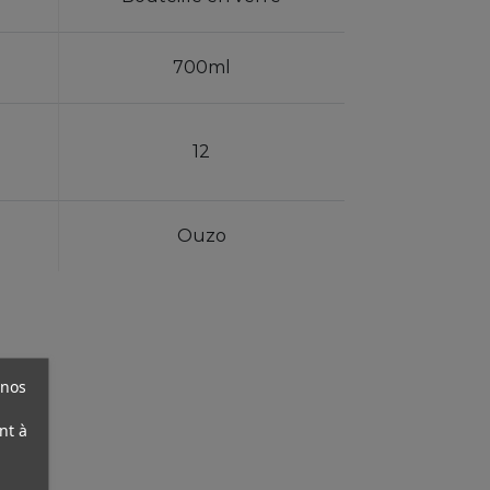
700ml
12
Ouzo
 nos
nt à