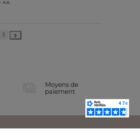
ar
A.A.
3
Moyens de
s
paiement