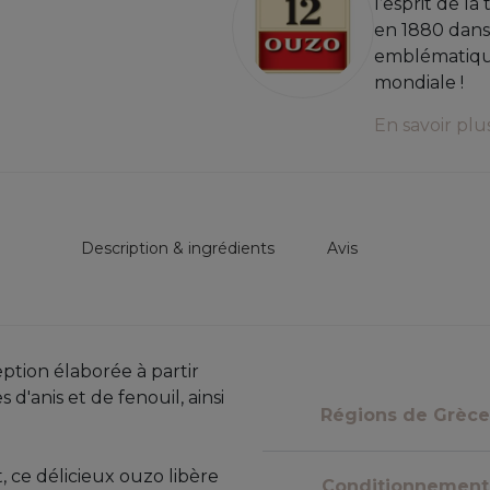
l’esprit de la
en 1880 dans 
emblématiqu
mondiale !
En savoir plu
Description & ingrédients
Avis
tion élaborée à partir
d'anis et de fenouil, ainsi
Régions de Grèce
t, ce délicieux ouzo libère
Conditionnement