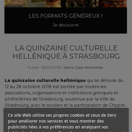
LES FORMATS GÉNÉREUX !
Je découvre
LA QUINZAINE CULTURELLE
HELLÉNIQUE À STRASBOURG
Publié : 28/09/2018
|
Salons, Expo, Rencontres...
La
quinzaine culturelle hellénique
qui se déroule du
12 au 28 octobre 2018 est
portée par toutes les
associations, organisations et institutions grecques et
philhellènes de Strasbourg, soutenue par la Ville de
Strasbourg, avec le soutien et la participation de Chypre,
Grevena, Thessalonique, Trikala avec la participation de
Ce site Web utilise ses propres cookies et ceux de tiers
Lesbos !
pour améliorer nos services et vous montrer des
publicités liées à vos préférences en analysant vos
Le programme élaboré est riche, pétillant, appétissant