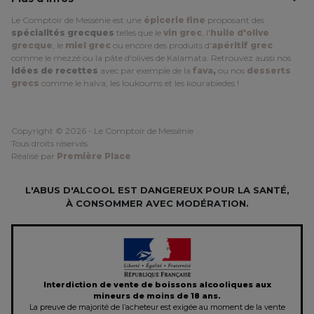
Le Comptoir de Messénie est une
épicerie fine
proposant des
spécialités grecques
telles que le
vin grec
, l'
huile d'olive
grecque
, le
miel grec
ou encore des produits d'
apéritif grec
comme le mezzé ou la pâte d'olives de Kalamata. Retrouvez aussi nos
idées de recettes
avec par exemple de la
fava
,
ou nos
desserts
grecs
comme le halva, les loukoums et les kourabiedes !
Copyright © 2026 - Le Comptoir de Messénie
Tous droits réservés.
Réalisé par
Première Place
L'ABUS D'ALCOOL EST DANGEREUX POUR LA SANTÉ,
À CONSOMMER AVEC MODÉRATION.
Interdiction de vente de boissons alcooliques aux
mineurs de moins de 18 ans.
La preuve de majorité de l’acheteur est exigée au moment de la vente