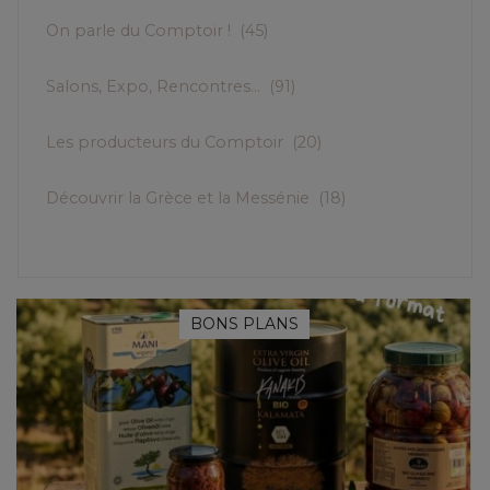
On parle du Comptoir !
(45)
Salons, Expo, Rencontres...
(91)
Les producteurs du Comptoir
(20)
Découvrir la Grèce et la Messénie
(18)
BONS PLANS