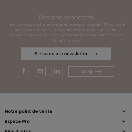
Restons connectés
Inscrivez-vous à notre newsletter et recevez un code de -10% sur votre
prochaine commande ! Restez informé(e) des bons plans, des
nouveautés et de l’actualité du Comptoir et de nos partenaires grecs.
Páme (Allons-y) !
S’inscrire à la newsletter
Blog
Facebook
Instagram
LinkedIn

Notre point de vente

Espace Pro

Plus d'infos