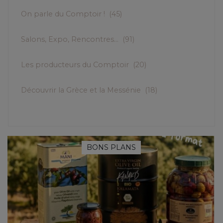
On parle du Comptoir !
(45)
Salons, Expo, Rencontres...
(91)
Les producteurs du Comptoir
(20)
Découvrir la Grèce et la Messénie
(18)
BONS PLANS