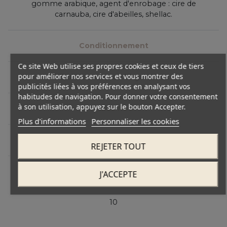
gomme arabique, agent d'enrobage : cire de
carnauba, cire d'abeilles, shellac.
Conditionnement
Ce site Web utilise ses propres cookies et ceux de tiers
pour améliorer nos services et vous montrer des
Etui en carton de 10 gommes
publicités liées à vos préférences en analysant vos
habitudes de navigation. Pour donner votre consentement
à son utilisation, appuyez sur le bouton Accepter.
Poids Net.
Plus d'informations
Personnaliser les cookies
13g
REJETER TOUT
Nombre d’articles/colis
J'ACCEPTE
10