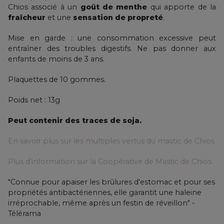
Chios associé à un
goût de menthe
qui apporte de la
fraîcheur
et une
sensation de propreté
.
Mise en garde : une consommation excessive peut
entraîner des troubles digestifs. Ne pas donner aux
enfants de moins de 3 ans.
Plaquettes de 10 gommes.
Poids net : 13g
Peut contenir des traces de soja.
En savoir plus sur les multiples vertus du mastic de Chios
Plus d'information sur la Coopérative de Mastic de Chios
"Connue pour apaiser les brûlures d'estomac et pour ses
propriétés antibactériennes, elle garantit une haleine
irréprochable, même après un festin de réveillon" -
Télérama