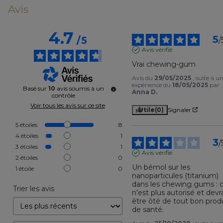
Avis
4.7
5
/
5
/
Avis vérifié
Vrai chewing-gum
Avis du
29/05/2025
, suite à u
expérience du
18/05/2025
par
Basé sur
10
avis soumis à un
Anna D.
contrôle
Voir tous les avis sur ce site
Utile
(0)
Signaler
5
étoiles
8
4
étoiles
1
3
/
3
étoiles
1
Avis vérifié
2
étoiles
0
Un bémol sur les 
1
étoile
0
nanoparticules (titanium) 
dans les chewing gums : c
Trier les avis
n'est plus autorisé et devra
être ôté de tout bon produ
de santé.