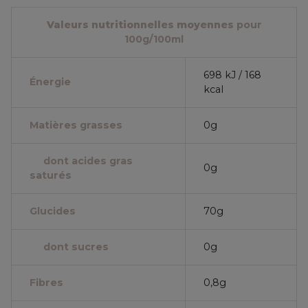
Valeurs nutritionnelles moyennes
pour
100g/100ml
698 kJ / 168
Énergie
kcal
Matières grasses
0g
dont acides gras
0g
saturés
Glucides
70g
dont sucres
0g
Fibres
0,8g