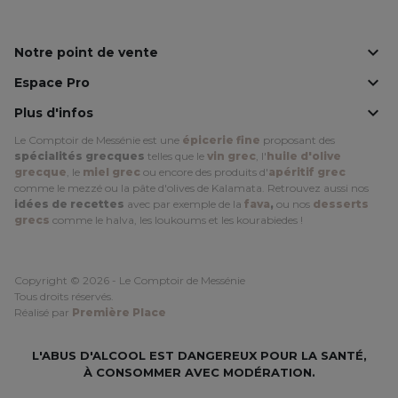

Notre point de vente

Espace Pro

Plus d'infos
Le Comptoir de Messénie est une
épicerie fine
proposant des
spécialités grecques
telles que le
vin grec
, l'
huile d'olive
grecque
, le
miel grec
ou encore des produits d'
apéritif grec
comme le mezzé ou la pâte d'olives de Kalamata. Retrouvez aussi nos
idées de recettes
avec par exemple de la
fava
,
ou nos
desserts
grecs
comme le halva, les loukoums et les kourabiedes !
Copyright © 2026 - Le Comptoir de Messénie
Tous droits réservés.
Réalisé par
Première Place
L'ABUS D'ALCOOL EST DANGEREUX POUR LA SANTÉ,
À CONSOMMER AVEC MODÉRATION.