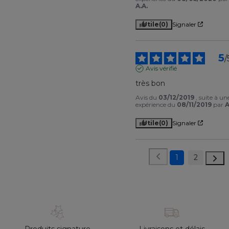
A.A.
Utile
(0)
Signaler
5
/
Avis vérifié
très bon
Avis du
03/12/2019
, suite à un
expérience du
08/11/2019
par
A
Utile
(0)
Signaler
1
2
Produits signature
Livraisons et délais