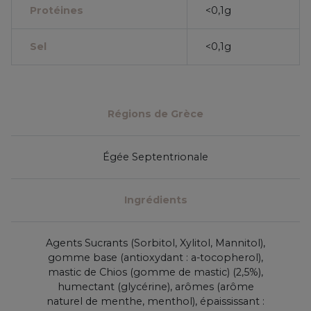
Protéines
<0,1g
Sel
<0,1g
Régions de Grèce
Égée Septentrionale
Ingrédients
Agents Sucrants (Sorbitol, Xylitol, Mannitol),
gomme base (antioxydant : a-tocopherol),
mastic de Chios (gomme de mastic) (2,5%),
humectant (glycérine), arômes (arôme
naturel de menthe, menthol), épaississant :