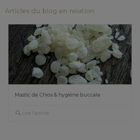
Articles du blog en relation
Mastic de Chios & hygiène buccale
search
Lire l'article