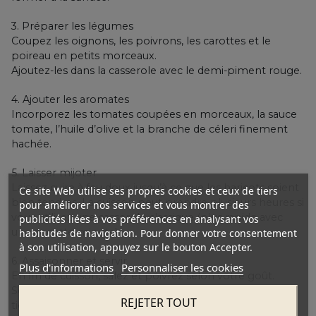
3. Préparer les légumes
Coupez les oignons, les poivrons, les carottes et le
poireau en petits morceaux.
Ajoutez-les dans la casserole avec le demi-piment rouge.
4. Ajouter les aromates
Incorporez les tomates coupées en morceaux, la sauce
tomate, l’huile d’olive et la branche de céleri finement
hachée.
5. Laisser mijoter
Laissez cuire à feu doux jusqu’à ce que les haricots soient
Ce site Web utilise ses propres cookies et ceux de tiers
bien tendres. La cuisson peut prendre plusieurs heures si
pour améliorer nos services et vous montrer des
vous utilisez une casserole classique (plus rapide avec
publicités liées à vos préférences en analysant vos
une cocotte-minute).
habitudes de navigation. Pour donner votre consentement
à son utilisation, appuyez sur le bouton Accepter.
6. Assaisonner et servir
Plus d'informations
Personnaliser les cookies
En fin de cuisson, salez et poivrez selon votre goût.
Servez bien chaud, éventuellement accompagné de
REJETER TOUT
tiges d’oignons frais ou de ciboulette hachée pour plus