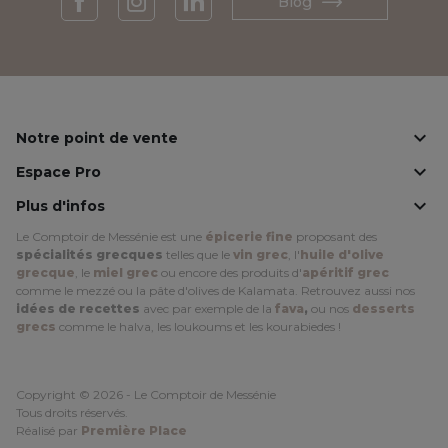
Blog
Facebook
Instagram
LinkedIn

Notre point de vente

Espace Pro

Plus d'infos
Le Comptoir de Messénie est une
épicerie fine
proposant des
spécialités grecques
telles que le
vin grec
, l'
huile d'olive
grecque
, le
miel grec
ou encore des produits d'
apéritif grec
comme le mezzé ou la pâte d'olives de Kalamata. Retrouvez aussi nos
idées de recettes
avec par exemple de la
fava
,
ou nos
desserts
grecs
comme le halva, les loukoums et les kourabiedes !
Copyright © 2026 - Le Comptoir de Messénie
Tous droits réservés.
Réalisé par
Première Place