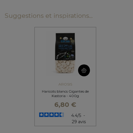
Suggestions et inspirations...
AROSIS
Haricots blancs Gigantes de
Kastoria - 400g
6,80 €
4.4
/
5
-
29
avis