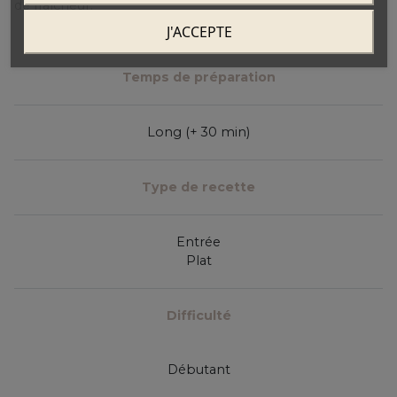
de fraîcheur.
J'ACCEPTE
Temps de préparation
Long (+ 30 min)
Type de recette
Entrée
Plat
Difficulté
Débutant