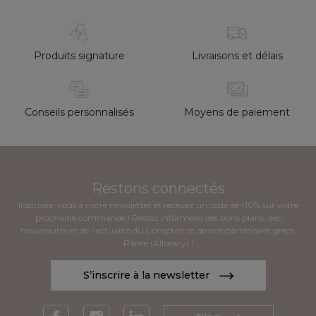
Produits signature
Livraisons et délais
Conseils personnalisés
Moyens de paiement
Restons connectés
Inscrivez-vous à notre newsletter et recevez un code de -10% sur votre
prochaine commande ! Restez informé(e) des bons plans, des
nouveautés et de l’actualité du Comptoir et de nos partenaires grecs.
Páme (Allons-y) !
S’inscrire à la newsletter