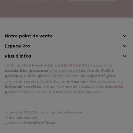
Facebook
Instagram
LinkedIn

Notre point de vente

Espace Pro

Plus d'infos
Le Comptoir de Messénie est une
épicerie fine
proposant des
spécialités grecques
telles que le
vin grec
, l'
huile d'olive
grecque
, le
miel grec
ou encore des produits d'
apéritif grec
comme le mezzé ou la pâte d'olives de Kalamata. Retrouvez aussi nos
idées de recettes
avec par exemple de la
fava
,
ou nos
desserts
grecs
comme le halva, les loukoums et les kourabiedes !
Copyright © 2026 - Le Comptoir de Messénie
Tous droits réservés.
Réalisé par
Première Place