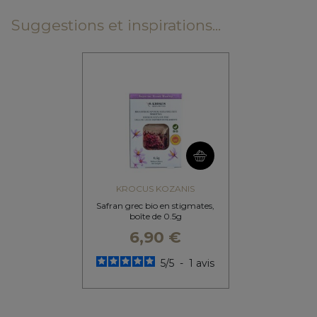
Suggestions et inspirations...
KROCUS KOZANIS
Safran grec bio en stigmates,
boîte de 0.5g
6,90 €
5
/
5
-
1
avis