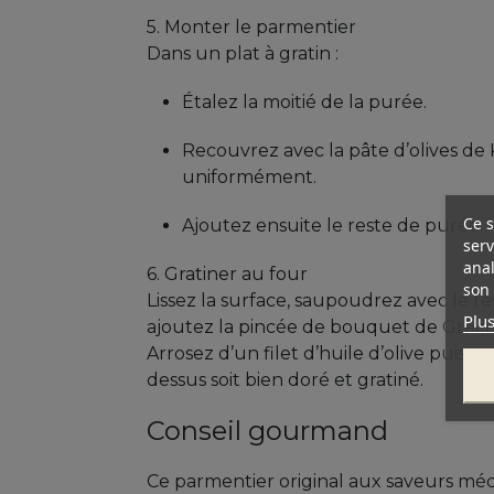
5. Monter le parmentier
Dans un plat à gratin :
Étalez la moitié de la purée.
Recouvrez avec la pâte d’olives de 
uniformément.
Ce s
Ajoutez ensuite le reste de purée.
serv
anal
6. Gratiner au four
son 
Lissez la surface, saupoudrez avec le r
Plus
ajoutez la pincée de bouquet de Grèce
Arrosez d’un filet d’huile d’olive puis 
dessus soit bien doré et gratiné.
Conseil gourmand
Ce parmentier original aux saveurs mé