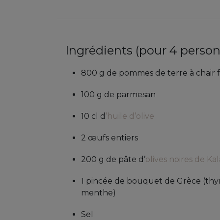
Ingrédients (pour 4 perso
800 g de pommes de terre à chair 
100 g de parmesan
10 cl d
’huile d’olive
2 œufs entiers
200 g de pâte d’
olives noires de Ka
1 pincée de bouquet de Grèce (thym,
menthe)
Sel