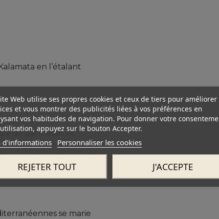
Kalamata en l’étalant
ite Web utilise ses propres cookies et ceux de tiers pour améliorer
ices et vous montrer des publicités liées à vos préférences en
ysant vos habitudes de navigation. Pour donner votre consenteme
utilisation, appuyez sur le bouton Accepter.
este de parmesan et
 d'informations
Personnaliser les cookies
.
enfournez jusqu’à ce que le
REJETER TOUT
J'ACCEPTE
diterranéennes se marie