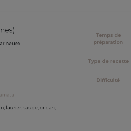
nnes)
Temps de
préparation
farineuse
Type de recette
Difficulté
lamata
 laurier, sauge, origan,