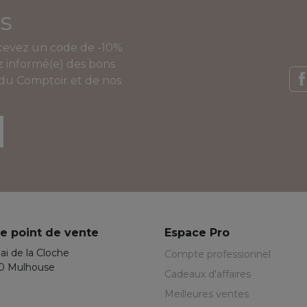
s
ecevez un code de -10%
 informé(e) des bons
 du Comptoir et de nos
F
e point de vente
Espace Pro
ai de la Cloche
Compte professionnel
0 Mulhouse
Cadeaux d'affaires
Meilleures ventes