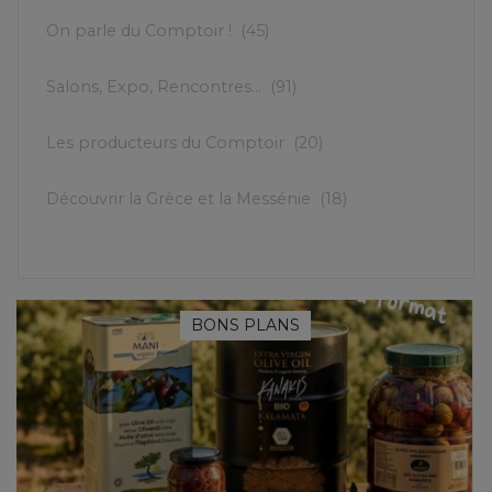
On parle du Comptoir !
(45)
Salons, Expo, Rencontres...
(91)
Les producteurs du Comptoir
(20)
Découvrir la Grèce et la Messénie
(18)
BONS PLANS