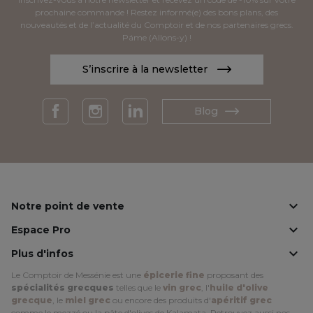
prochaine commande ! Restez informé(e) des bons plans, des
nouveautés et de l’actualité du Comptoir et de nos partenaires grecs.
Páme (Allons-y) !
S’inscrire à la newsletter
Blog
Facebook
Instagram
LinkedIn

Notre point de vente

Espace Pro

Plus d'infos
Le Comptoir de Messénie est une
épicerie fine
proposant des
spécialités grecques
telles que le
vin grec
, l'
huile d'olive
grecque
, le
miel grec
ou encore des produits d'
apéritif grec
comme le mezzé ou la pâte d'olives de Kalamata. Retrouvez aussi nos