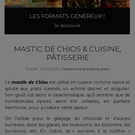
LES FORMATS GÉNÉREUX !
Je découvre
MASTIC DE CHIOS & CUISINE,
PÂTISSERIE
Publié : 14/06/2017
|
Gastronomie et produits grecs
Le
mastic de Chios
est utilisé en cuisine comme épice et
ajoute aux plats cuisinés un arôme discret et singulier.
Son goût est alors si caractéristique, qu’il semble que de
nombreuses épices aient été utilisées, en parfaite
harmonie, pour produire cette saveur.
On l’utilise pour le glaçage du chocolat et d’autres
sucreries, dans les glaces, les loukoums, les biscottes, les
bonbons, etc. En Grèce, la « sucrerie à la cuillère »