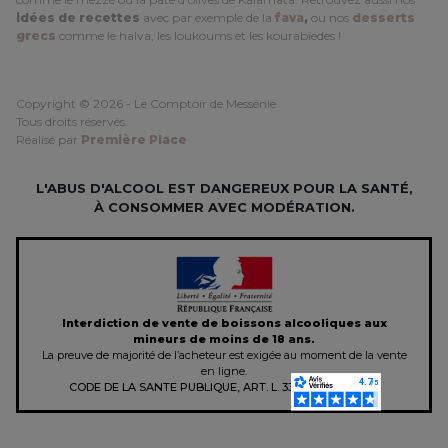
idées de recettes
avec par exemple de la
fava
,
ou nos
desserts
grecs
comme le halva, les loukoums et les kourabiedes !
Copyright © 2026 - Le Comptoir de Messénie
Tous droits réservés.
Réalisé par
Première Place
L'ABUS D'ALCOOL EST DANGEREUX POUR LA SANTÉ,
À CONSOMMER AVEC MODÉRATION.
Interdiction de vente de boissons alcooliques aux
mineurs de moins de 18 ans.
La preuve de majorité de l’acheteur est exigée au moment de la vente
en ligne.
CODE DE LA SANTE PUBLIQUE, ART. L. 3342-1 et L. 3353-3