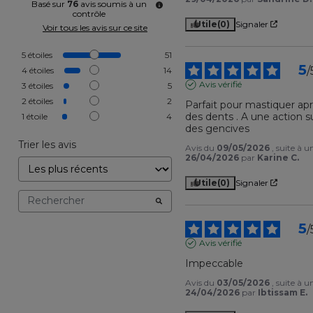
Basé sur
76
avis soumis à un
contrôle
Utile
(0)
Signaler
Voir tous les avis sur ce site
5
étoiles
51
5
/
4
étoiles
14
Avis vérifié
3
étoiles
5
2
étoiles
2
Parfait pour mastiquer apr
des dents . A une action s
1
étoile
4
des gencives
Trier les avis
Avis du
09/05/2026
, suite à 
26/04/2026
par
Karine C.
Utile
(0)
Signaler
5
/
Avis vérifié
Impeccable
Avis du
03/05/2026
, suite à 
24/04/2026
par
Ibtissam E.