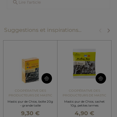
search
Lire l'article
keyboard_arrow_left
keyboard_arrow_right
Suggestions et inspirations...
Précéde
Suiv
COOPÉRATIVE DES
COOPÉRATIVE DES
PRODUCTEURS DE MASTIC
PRODUCTEURS DE MASTIC
Mastic pur de Chios, boîte 20g
Mastic pur de Chios, sachet
- grande taille
10g, petites larmes
9,30 €
4,90 €