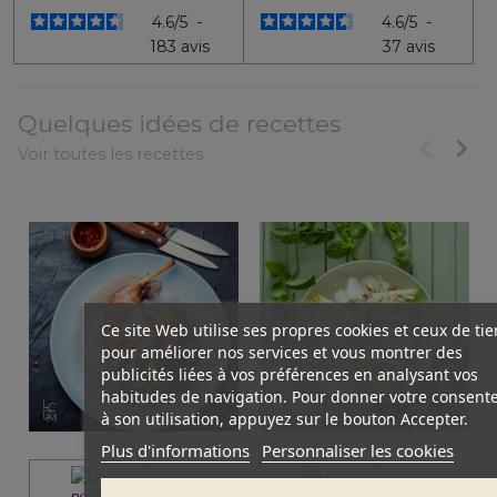
4.6
/
5
-
4.6
/
5
-
183
avis
37
avis
Quelques idées de recettes
keyboard_arrow_left
keyboard_arrow_right
Voir toutes les recettes
Précéde
Suiv
Ce site Web utilise ses propres cookies et ceux de tie
pour améliorer nos services et vous montrer des
publicités liées à vos préférences en analysant vos
habitudes de navigation. Pour donner votre consen
à son utilisation, appuyez sur le bouton Accepter.
Plus d'informations
Personnaliser les cookies