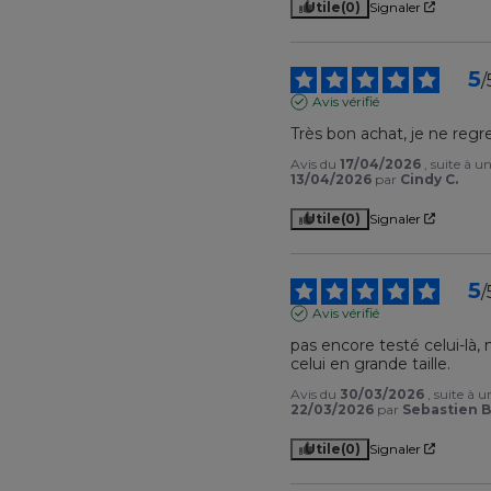
Utile
(0)
Signaler
5
/
Avis vérifié
Très bon achat, je ne regr
Avis du
17/04/2026
, suite à u
13/04/2026
par
Cindy C.
Utile
(0)
Signaler
5
/
Avis vérifié
pas encore testé celui-là,
celui en grande taille.
Avis du
30/03/2026
, suite à 
22/03/2026
par
Sebastien B
Utile
(0)
Signaler