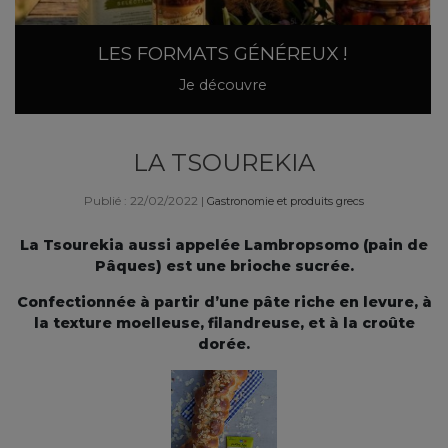
LES FORMATS GÉNÉREUX !
Je découvre
LA TSOUREKIA
Publié : 22/02/2022
|
Gastronomie et produits grecs
La Tsourekia aussi appelée Lambropsomo (pain de
Pâques) est une brioche sucrée.
Confectionnée à partir d’une pâte riche en levure, à
la texture moelleuse, filandreuse, et à la croûte
dorée.