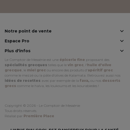
Facebook
Instagram
LinkedIn

Notre point de vente

Espace Pro

Plus d'infos
Le Comptoir de Messénie est une
épicerie fine
proposant des
spécialités grecques
telles que le
vin grec
, l'
huile d'olive
grecque
, le
miel grec
ou encore des produits d'
apéritif grec
comme le mezzé ou la pâte d'olives de Kalamata. Retrouvez aussi nos
idées de recettes
avec par exemple de la
fava
,
ou nos
desserts
grecs
comme le halva, les loukoums et les kourabiedes !
Copyright © 2026 - Le Comptoir de Messénie
Tous droits réservés.
Réalisé par
Première Place
L'ABUS D'ALCOOL EST DANGEREUX POUR LA SANTÉ,